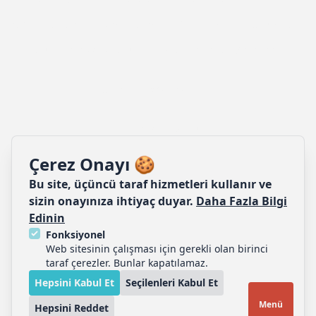
KOAH Hastalığı Hakkında Bilinmesi Gerekenler ve Korunma Yöntemleri
Zatürreye Dikkat! Korunma Yolları ve Tedavi Seçenekleri
Ulaşım ve İletişim
İletişim Formu
4440704
Çerez Onayı 🍪
Yayla Mahallesi, Ali İhsan Paşa Caddesi Nr. 52, Özel
Bu site, üçüncü taraf hizmetleri kullanır ve
Mercan Hastanesi
sizin onayınıza ihtiyaç duyar.
Daha Fazla Bilgi
Edinin
Fonksiyonel
Son Güncelleme Tarihi: 16.04.2026 by Mercan Hastanesi
Web sitesinin çalışması için gerekli olan birinci
Kurumsal İletişim Birimi İletişim: info@mercanhastanesi.com
taraf çerezler. Bunlar kapatılamaz.
KVKK
·
Gizlilik
·
Hepsini Kabul Et
Seçilenleri Kabul Et
© 2008 - 2026 Özel Mercan Hastanesi
Menü
Hepsini Reddet