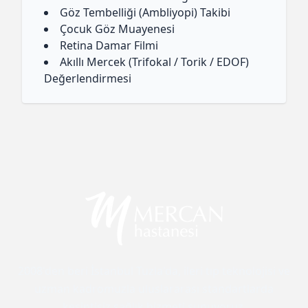
Göz Tembelliği (Ambliyopi) Takibi
Çocuk Göz Muayenesi
Retina Damar Filmi
Akıllı Mercek (Trifokal / Torik / EDOF)
Değerlendirmesi
2008'den beri İstanbul Tuzla'da, ileri tıp teknolojisi ve
uzman kadromuzla uluslararası standartlarda
kesintisiz sağlık hizmeti sunuyoruz.